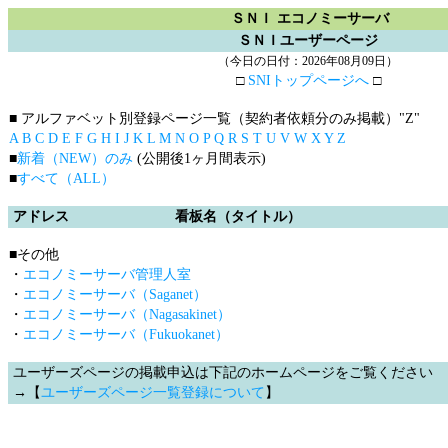
ＳＮＩ エコノミーサーバ
ＳＮＩユーザーページ
（今日の日付：2026年08月09日）
□
SNIトップページへ
□
■ アルファベット別登録ページ一覧（契約者依頼分のみ掲載）
"Z"
A
B
C
D
E
F
G
H
I
J
K
L
M
N
O
P
Q
R
S
T
U
V
W
X
Y
Z
■
新着（NEW）のみ
(公開後1ヶ月間表示)
■
すべて（ALL）
アドレス
看板名（タイトル）
■その他
・
エコノミーサーバ管理人室
・
エコノミーサーバ（Saganet）
・
エコノミーサーバ（Nagasakinet）
・
エコノミーサーバ（Fukuokanet）
ユーザーズページの掲載申込は下記のホームページをご覧ください
→【
ユーザーズページ一覧登録について
】