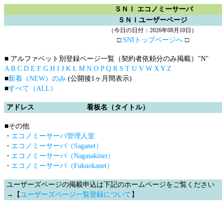
ＳＮＩ エコノミーサーバ
ＳＮＩユーザーページ
（今日の日付：2026年08月10日）
□
SNIトップページへ
□
■ アルファベット別登録ページ一覧（契約者依頼分のみ掲載）
"N"
A
B
C
D
E
F
G
H
I
J
K
L
M
N
O
P
Q
R
S
T
U
V
W
X
Y
Z
■
新着（NEW）のみ
(公開後1ヶ月間表示)
■
すべて（ALL）
アドレス
看板名（タイトル）
■その他
・
エコノミーサーバ管理人室
・
エコノミーサーバ（Saganet）
・
エコノミーサーバ（Nagasakinet）
・
エコノミーサーバ（Fukuokanet）
ユーザーズページの掲載申込は下記のホームページをご覧ください
→【
ユーザーズページ一覧登録について
】