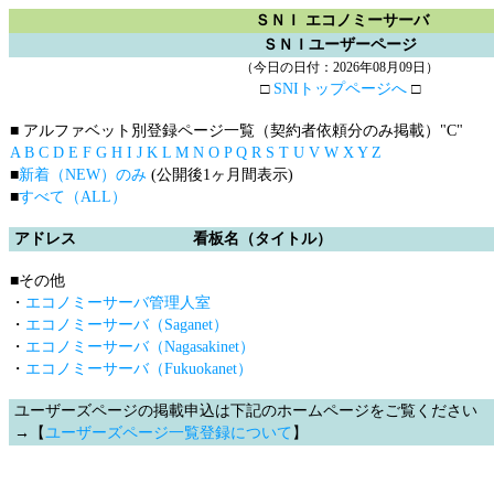
ＳＮＩ エコノミーサーバ
ＳＮＩユーザーページ
（今日の日付：2026年08月09日）
□
SNIトップページへ
□
■ アルファベット別登録ページ一覧（契約者依頼分のみ掲載）
"C"
A
B
C
D
E
F
G
H
I
J
K
L
M
N
O
P
Q
R
S
T
U
V
W
X
Y
Z
■
新着（NEW）のみ
(公開後1ヶ月間表示)
■
すべて（ALL）
アドレス
看板名（タイトル）
■その他
・
エコノミーサーバ管理人室
・
エコノミーサーバ（Saganet）
・
エコノミーサーバ（Nagasakinet）
・
エコノミーサーバ（Fukuokanet）
ユーザーズページの掲載申込は下記のホームページをご覧ください
→【
ユーザーズページ一覧登録について
】